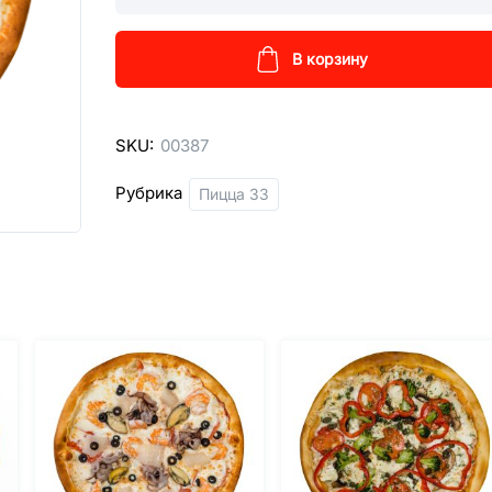
кол-
во
В корзину
SKU:
00387
Рубрика
Пицца 33