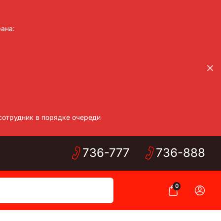
ана:
сотрудник в порядке очереди
736-
777
736-
888
0