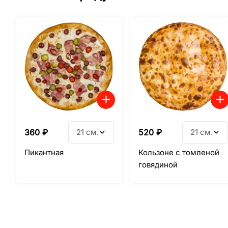
360
₽
21 см.
520
₽
21 см.
Пикантная
Кользоне с томленой
говядиной