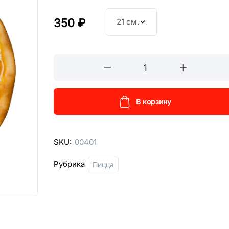
350
₽
21 см.
Пепперони
кол-
во
В корзину
SKU:
00401
Рубрика
Пицца