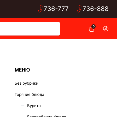
736-
777
736-
888
0
МЕНЮ
Без рубрики
Горячие блюда
Бурито
Европейские блюда