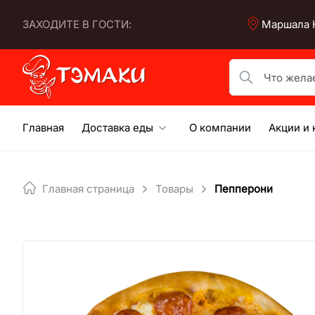
Skip
ЗАХОДИТЕ В ГОСТИ:
Маршала К
to
content
Что желаете по
Главная
Доставка еды
О компании
Акции и 
Главная страница
Товары
Пепперони