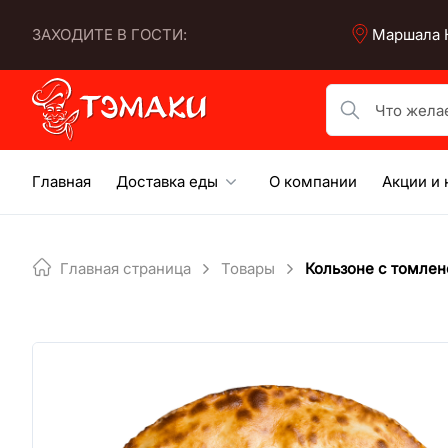
Skip
ЗАХОДИТЕ В ГОСТИ:
Маршала К
to
content
Что желаете по
Главная
Доставка еды
О компании
Акции и 
Главная страница
Товары
Кользоне с томлен