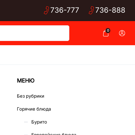
736-
777
736-
888
0
МЕНЮ
Без рубрики
Горячие блюда
Бурито
Европейские блюда