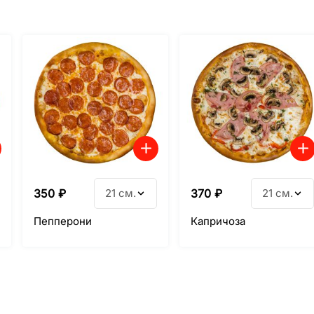
350
₽
21 см.
370
₽
21 см.
Пепперони
Капричоза