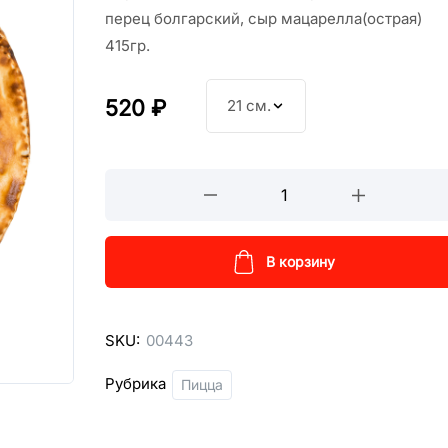
перец болгарский, сыр мацарелла(острая)
415гр.
520
₽
21 см.
Кользоне
с
томленой
говядиной
В корзину
кол-
во
SKU:
00443
Рубрика
Пицца