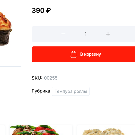
390
₽
Запеченный
ролл
с
беконом
В корзину
кол-
во
SKU:
00255
Рубрика
Темпура роллы