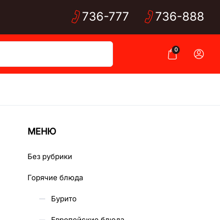
736-
777
736-
888
0
МЕНЮ
Без рубрики
Горячие блюда
Бурито
Европейские блюда