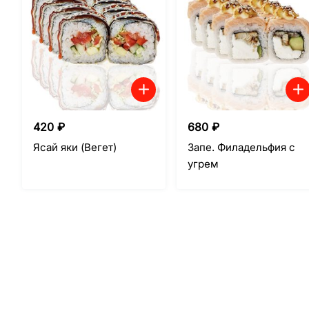
420
₽
680
₽
Ясай яки (Вегет)
Запе. Филадельфия с
угрем