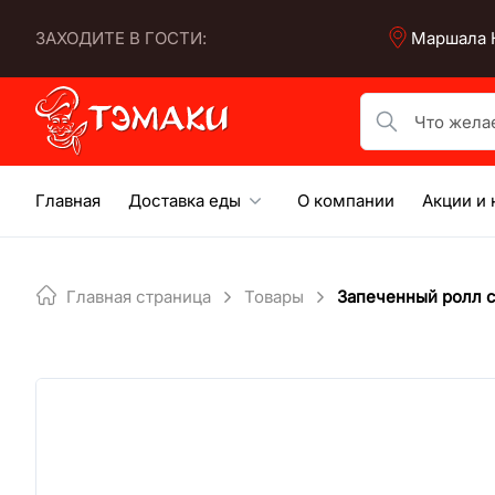
Skip
ЗАХОДИТЕ В ГОСТИ:
Маршала К
to
content
Что желаете по
Главная
Доставка еды
О компании
Акции и 
Главная страница
Товары
Запеченный ролл 