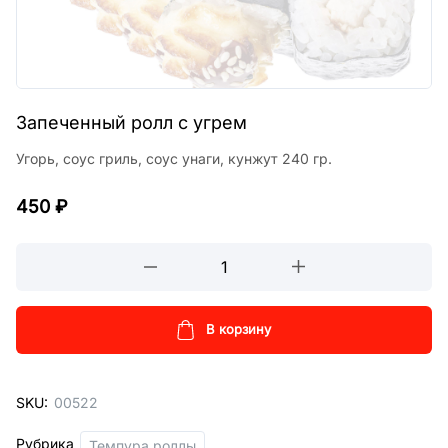
Запеченный ролл с угрем
Угорь, соус гриль, соус унаги, кунжут 240 гр.
450
₽
Запеченный
ролл
с
угрем
В корзину
кол-
во
SKU:
00522
Рубрика
Темпура роллы