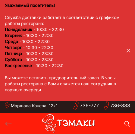
Skip
Уважаемый посетитель!
to
Служба доставки работает в соответствии с графиком
content
работы ресторана:
Понедельник
- 10:30 - 22:30
Вторник
- 10:30 - 22:30
Среда
- 10:30 - 22:30
Четверг
- 10:30 - 22:30
Пятница
- 10:30 - 23:30
Суббота
- 10:30 - 23:30
Воскресенье
- 10:30 - 22:30
Вы можете оставить предварительный заказ. В часы
работы ресторана с Вами свяжется наш сотрудник в
порядке очереди
736-
777
736-
888
Маршала Конева, 12к1