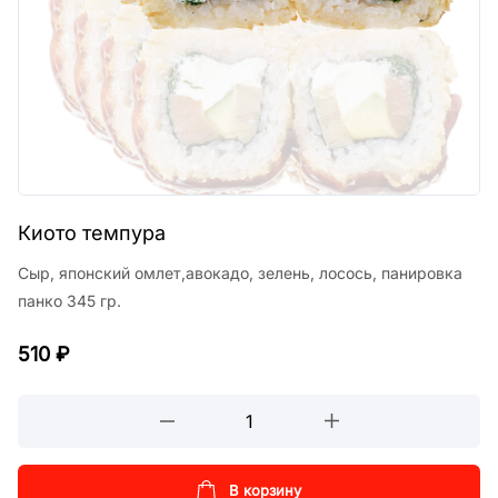
Киото темпура
Сыр, японский омлет,авокадо, зелень, лосось, панировка
панко 345 гр.
510
₽
Киото
темпура
кол-
во
В корзину