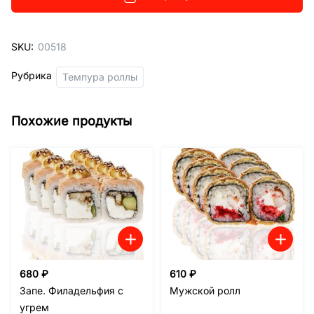
SKU:
00518
Рубрика
Темпура роллы
Похожие продукты
680
₽
610
₽
Запе. Филадельфия с
Мужской ролл
угрем