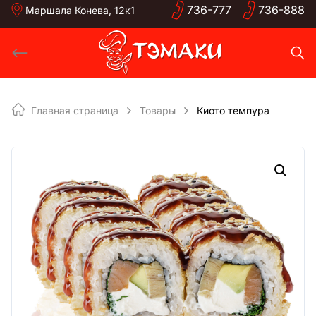
Skip
736-
777
736-
888
Маршала Конева, 12к1
to
content
Главная страница
Товары
Киото темпура