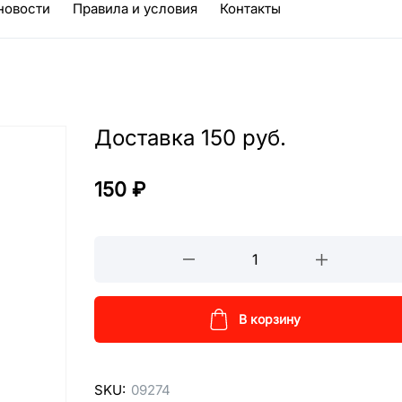
новости
Правила и условия
Контакты
Доставка 150 руб.
150
₽
Доставка
150
руб.
кол-
В корзину
во
SKU:
09274