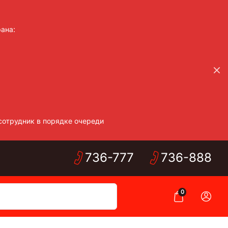
ана:
сотрудник в порядке очереди
736-
777
736-
888
0