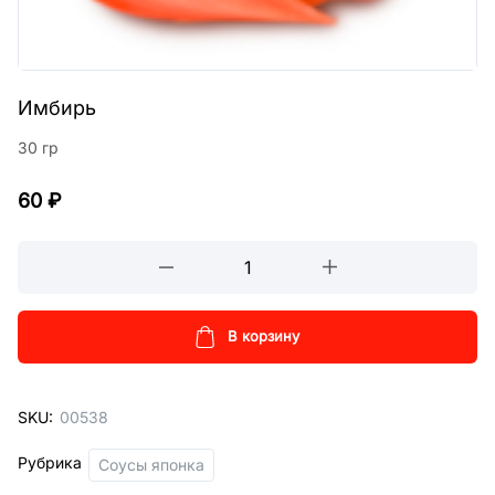
Имбирь
30 гр
60
₽
Имбирь
кол-
во
В корзину
SKU:
00538
Рубрика
Соусы японка