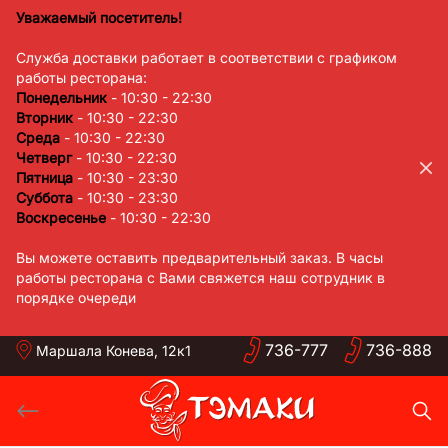
Skip
Уважаемый посетитель!
to
Служба доставки работает в соответствии с графиком
content
работы ресторана:
Понедельник
- 10:30 - 22:30
Вторник
- 10:30 - 22:30
Среда
- 10:30 - 22:30
Четверг
- 10:30 - 22:30
Пятница
- 10:30 - 23:30
Суббота
- 10:30 - 23:30
Воскресенье
- 10:30 - 22:30
Вы можете оставить предварительный заказ. В часы
работы ресторана с Вами свяжется наш сотрудник в
порядке очереди
736-
777
736-
888
Маршала Конева, 12к1