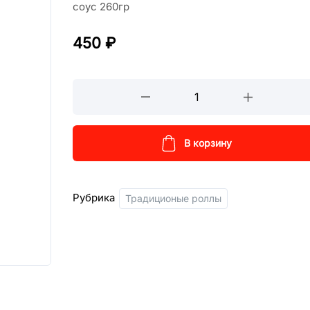
соус 260гр
450
₽
Фреш
ролл
кол-
во
В корзину
Рубрика
Традиционые роллы