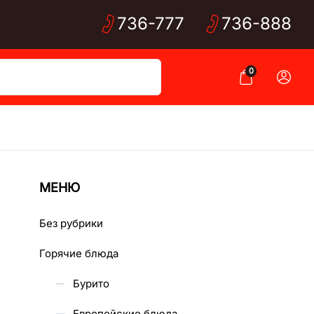
736-
777
736-
888
0
МЕНЮ
Без рубрики
Горячие блюда
Бурито
Европейские блюда