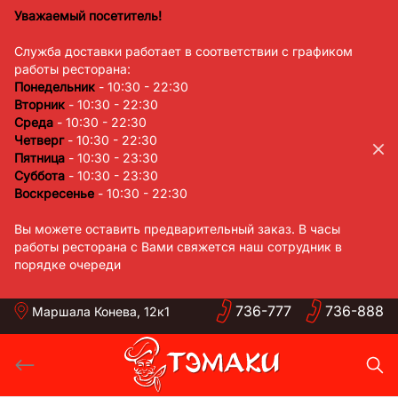
Skip
Уважаемый посетитель!
to
Служба доставки работает в соответствии с графиком
content
работы ресторана:
Понедельник
- 10:30 - 22:30
Вторник
- 10:30 - 22:30
Среда
- 10:30 - 22:30
Четверг
- 10:30 - 22:30
Пятница
- 10:30 - 23:30
Суббота
- 10:30 - 23:30
Воскресенье
- 10:30 - 22:30
Вы можете оставить предварительный заказ. В часы
работы ресторана с Вами свяжется наш сотрудник в
порядке очереди
736-
777
736-
888
Маршала Конева, 12к1