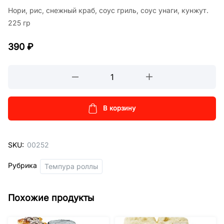
Нори, рис, снежный краб, соус гриль, соус унаги, кунжут.
225 гр
390
₽
Запеченный
ролл
со
снежным
В корзину
крабом
кол-
SKU:
00252
во
Рубрика
Темпура роллы
Похожие продукты