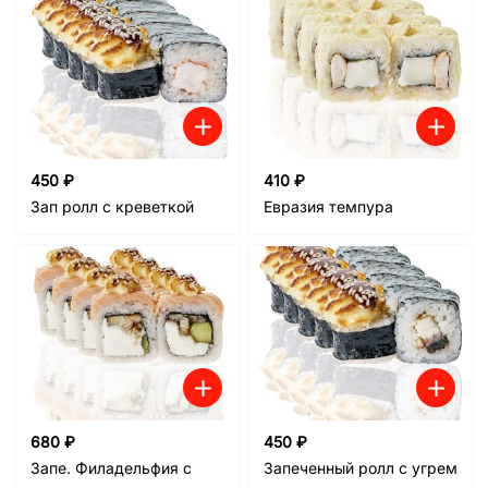
450
₽
410
₽
Зап ролл с креветкой
Евразия темпура
680
₽
450
₽
Запе. Филадельфия с
Запеченный ролл с угрем