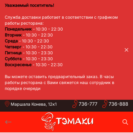
Skip
Уважаемый посетитель!
to
Служба доставки работает в соответствии с графиком
content
работы ресторана:
Понедельник
- 10:30 - 22:30
Вторник
- 10:30 - 22:30
Среда
- 10:30 - 22:30
Четверг
- 10:30 - 22:30
Пятница
- 10:30 - 23:30
Суббота
- 10:30 - 23:30
Воскресенье
- 10:30 - 22:30
Вы можете оставить предварительный заказ. В часы
работы ресторана с Вами свяжется наш сотрудник в
порядке очереди
736-
777
736-
888
Маршала Конева, 12к1