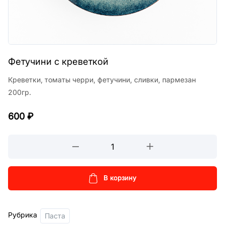
Фетучини с креветкой
Креветки, томаты черри, фетучини, сливки, пармезан
200гр.
600
₽
Фетучини
с
креветкой
кол-
В корзину
во
Рубрика
Паста