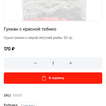
Гункан с красной тобико
Суши гункан с икрой летучей рыбы. 50 гр.
170
₽
Гункан
с
красной
тобико
В корзину
кол-
во
SKU:
00551
Рубрика
Гунканы