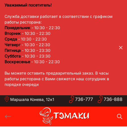
Skip
Уважаемый посетитель!
to
Служба доставки работает в соответствии с графиком
content
работы ресторана:
Понедельник
- 10:30 - 22:30
Вторник
- 10:30 - 22:30
Среда
- 10:30 - 22:30
Четверг
- 10:30 - 22:30
Пятница
- 10:30 - 23:30
Суббота
- 10:30 - 23:30
Воскресенье
- 10:30 - 22:30
Вы можете оставить предварительный заказ. В часы
работы ресторана с Вами свяжется наш сотрудник в
порядке очереди
736-
777
736-
888
Маршала Конева, 12к1