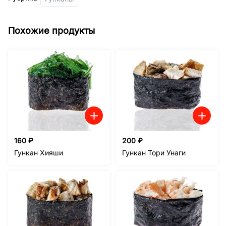
Похожие продукты
160
₽
200
₽
Гункан Хияши
Гункан Тори Унаги